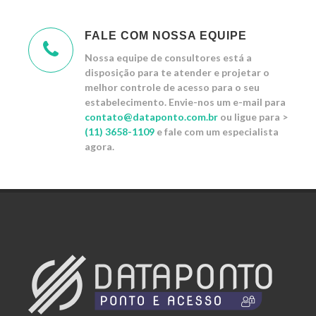
FALE COM NOSSA EQUIPE
Nossa equipe de consultores está a
disposição para te atender e projetar o
melhor controle de acesso para o seu
estabelecimento. Envie-nos um e-mail para
contato@dataponto.com.br
ou ligue para >
(11) 3658-1109
e fale com um especialista
agora.