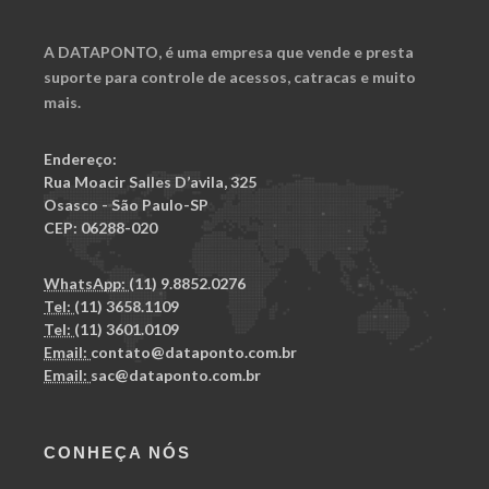
A
DATAPONTO
, é uma empresa que vende e presta
suporte para
controle de acessos
,
catracas
e muito
mais.
Endereço:
Rua Moacir Salles D’avila, 325
Osasco - São Paulo-SP
CEP: 06288-020
WhatsApp:
(11) 9.8852.0276
Tel:
(11) 3658.1109
Tel:
(11) 3601.0109
Email:
contato@dataponto.com.br
Email:
sac@dataponto.com.br
CONHEÇA NÓS