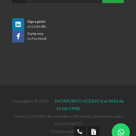
Siga a gente
no Linked
In
Curta-nos
no Facebook
Copyrights © 2020
·
DATAPONTO ACESSO (Lei 9610 de
19/02/1998)
Todos os Direitos Reservados e Sistemas Licenciados para
DATAPONTO
Projeto
webDNA