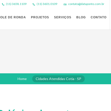
(11) 3658.1109
(11) 3601.0109
contato@dataponto.com.br
OLE DE RONDA
PROJETOS
SERVIÇOS
BLOG
CONTATO
Home
Cidades Atendidas Cotia - SP