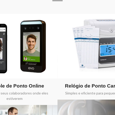
le de Ponto Online
Relógio de Ponto Car
seus colaboradores onde eles
Simples e eficiente para pequ
estiverem