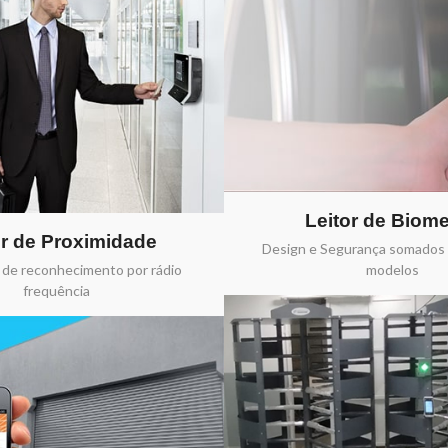
Leitor de Biome
or de Proximidade
Design e Segurança somados 
 de reconhecimento por rádio
modelos
frequência