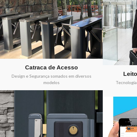
Catraca de Acesso
Leit
Design e Segurança somados em diversos
modelos
Tecnologia