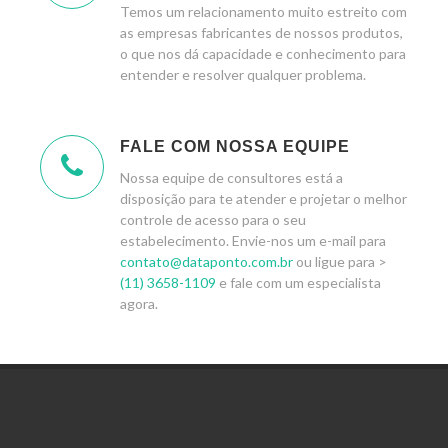
Temos um relacionamento muito estreito com
as empresas fabricantes de nossos produtos,
o que nos dá capacidade e conhecimento para
entender e resolver qualquer problema.
FALE COM NOSSA EQUIPE
Nossa equipe de consultores está a
disposição para te atender e projetar o melhor
controle de acesso para o seu
estabelecimento. Envie-nos um e-mail para
contato@dataponto.com.br
ou ligue para >
(11) 3658-1109
e fale com um especialista
agora.